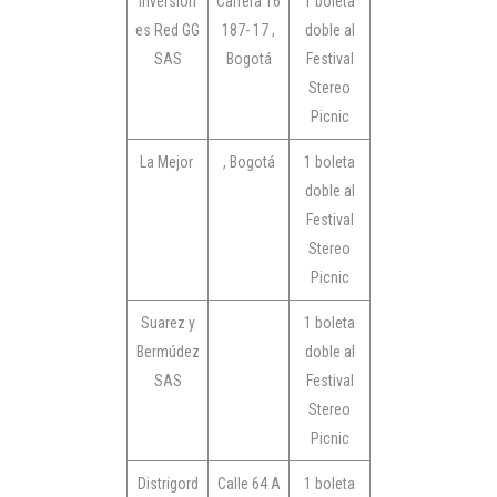
Inversion
Carrera 16
1 boleta
es Red GG
187- 17 ,
doble al
SAS
Bogotá
Festival
Stereo
Picnic
La Mejor
, Bogotá
1 boleta
doble al
Festival
Stereo
Picnic
Suarez y
1 boleta
Bermúdez
doble al
SAS
Festival
Stereo
Picnic
Distrigord
Calle 64 A
1 boleta