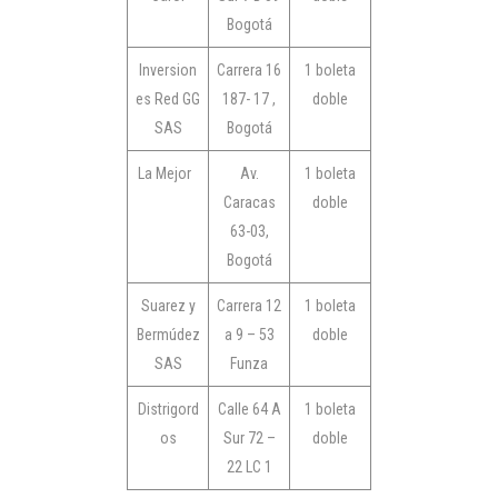
Bogotá
Inversion
Carrera 16
1 boleta
es Red GG
187- 17 ,
doble
SAS
Bogotá
La Mejor
Av.
1 boleta
Caracas
doble
63-03,
Bogotá
Suarez y
Carrera 12
1 boleta
Bermúdez
a 9 – 53
doble
SAS
Funza
Distrigord
Calle 64 A
1 boleta
os
Sur 72 –
doble
22 LC 1