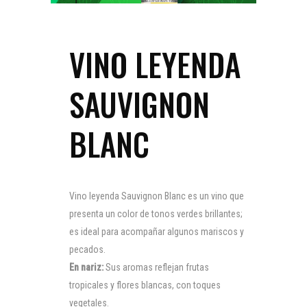
VINO LEYENDA
SAUVIGNON
BLANC
Vino leyenda Sauvignon Blanc es un vino que
presenta un color de tonos verdes brillantes;
es ideal para acompañar algunos mariscos y
pecados.
En nariz:
Sus aromas reflejan frutas
tropicales y flores blancas, con toques
vegetales.