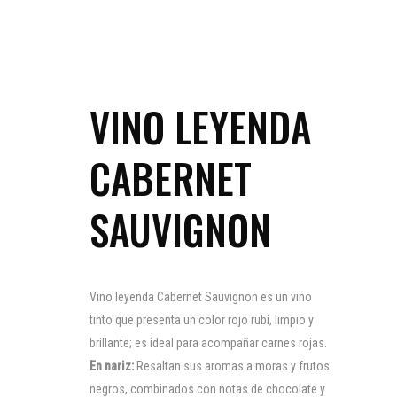
VINO LEYENDA
CABERNET
SAUVIGNON
Vino leyenda Cabernet Sauvignon es un vino
tinto que presenta un color rojo rubí, limpio y
brillante; es ideal para acompañar carnes rojas.
En nariz:
Resaltan sus aromas a moras y frutos
negros, combinados con notas de chocolate y