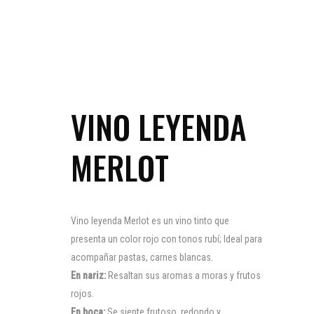
VINO LEYENDA
MERLOT
Vino leyenda Merlot es un vino tinto que
presenta un color rojo con tonos rubí; Ideal para
acompañar pastas, carnes blancas.
En nariz:
Resaltan sus aromas a moras y frutos
rojos.
En boca:
Se siente frutoso, redondo y