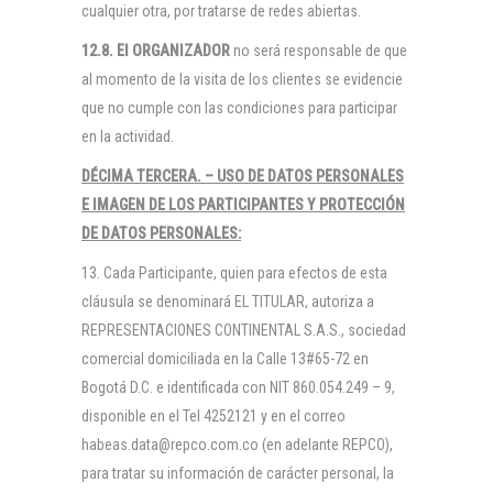
cualquier otra, por tratarse de redes abiertas.
12.8. El
ORGANIZADOR
no será responsable de que
al momento de la visita de los clientes se evidencie
que no cumple con las condiciones para participar
en la actividad.
DÉCIMA TERCERA. –
USO DE DATOS PERSONALES
E IMAGEN DE LOS PARTICIPANTES Y PROTECCIÓN
DE DATOS PERSONALES:
13. Cada Participante, quien para efectos de esta
cláusula se denominará EL TITULAR, autoriza a
REPRESENTACIONES CONTINENTAL S.A.S., sociedad
comercial domiciliada en la Calle 13#65-72 en
Bogotá D.C. e identificada con NIT 860.054.249 – 9,
disponible en el Tel 4252121 y en el correo
habeas.data@repco.com.co (en adelante REPCO),
para tratar su información de carácter personal, la