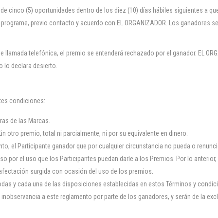
de cinco (5) oportunidades dentro de los diez (10) días hábiles siguientes a 
ta programe, previo contacto y acuerdo con EL ORGANIZADOR. Los ganadores se d
de llamada telefónica, el premio se entenderá rechazado por el ganador. EL ORG
 lo declara desierto.
ntes condiciones:
pras de las Marcas.
otro premio, total ni parcialmente, ni por su equivalente en dinero.
nto, el Participante ganador que por cualquier circunstancia no pueda o renuncie
por el uso que los Participantes puedan darle a los Premios. Por lo anteri
 afectación surgida con ocasión del uso de los premios.
todas y cada una de las disposiciones establecidas en estos Términos y condi
 inobservancia a este reglamento por parte de los ganadores, y serán de la exc