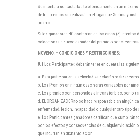
Se intentará contactarlos telefónicamente en un máximo 
de los premios se realizará en el lugar que Surtimayoris
premio.
Si los ganadores NO contestan en los cinco (5) intentos 
selecciona un nuevo ganador del premio o por el contrario
NOVENO. – CONDICIONES Y RESTRICCIONES:
9.1
Los Participantes deberán tener en cuenta las siguie
Para participar en la actividad se deberán realizar com
Los Premios en ningún caso serán canjeables por ningún 
Los premios son personales e intransferibles, por lo ta
EL ORGANIZADORno se hace responsable en ningún caso 
enfermedad, lesión, incapacidad o cualquier otro tipo de
Los Participantes ganadores certifican que cumplirán 
por los efectos y consecuencias de cualquier violación o
que incurran en dicha violación.