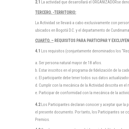
2.1
La actividad que desarrollará el ORGANIZADORse den
TERCERO. -TERRITORIO:
La Actividad se llevará a cabo exclusivamente con perso
ubicados en Bogotá D.C. y el departamento de Cundinamar
CUARTO. –
REQUISITOS PARA PARTICIPAR Y EXCLUYEN
4.1
Los requisitos (conjuntamente denominados los “Requi
Ser persona natural mayor de 18 años.
Estar inscritos en el programa de fidelización de la 
El participante debe tener todos sus datos actualizado
Cumplir con la mecánica de la Actividad descrita en el 
Participar de conformidad con la mecánica de la activi
4.2
Los Participantes declaran conocer y aceptar que la p
el presente documento. Por tanto, los Participantes se c
Premios.