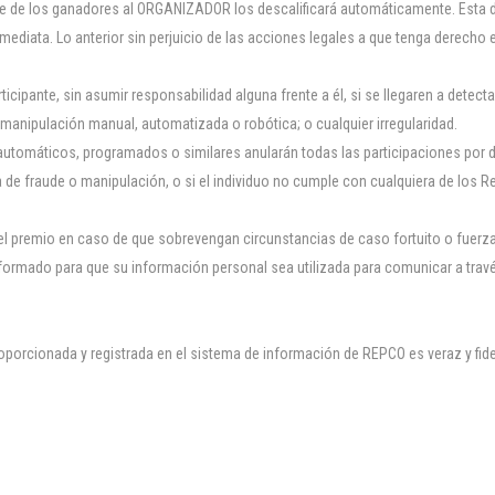
te de los ganadores al ORGANIZADOR los descalificará automáticamente. Esta de
 inmediata. Lo anterior sin perjuicio de las acciones legales a que tenga derec
ante, sin asumir responsabilidad alguna frente a él, si se llegaren a detectar 
manipulación manual, automatizada o robótica; o cualquier irregularidad.
 automáticos, programados o similares anularán todas las participaciones po
ha de fraude o manipulación, o si el individuo no cumple con cualquiera de los R
el premio en caso de que sobrevengan circunstancias de caso fortuito o fuerz
nformado para que su información personal sea utilizada para comunicar a trav
proporcionada y registrada en el sistema de información de REPCO es veraz y 