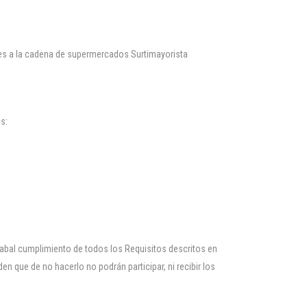
tes a la cadena de supermercados Surtimayorista
es:
 cabal cumplimiento de todos los Requisitos descritos en
 que de no hacerlo no podrán participar, ni recibir los