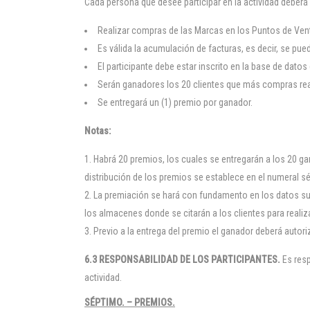
Cada persona que desee participar en la actividad deberá 
Realizar compras de las Marcas en los Puntos de Ven
Es válida la acumulación de facturas, es decir, se pu
El participante debe estar inscrito en la base de datos
Serán ganadores los 20 clientes que más compras reali
Se entregará un (1) premio por ganador.
Notas:
Habrá 20 premios, los cuales se entregarán a los 20 ga
distribución de los premios se establece en el numeral s
La premiación se hará con fundamento en los datos su
los almacenes donde se citarán a los clientes para realiz
Previo a la entrega del premio el ganador deberá auto
6.3 RESPONSABILIDAD DE LOS PARTICIPANTES.
Es resp
actividad.
SÉPTIMO. – PREMIOS.