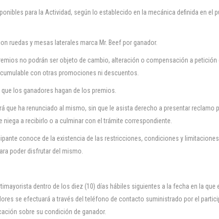
ponibles para la Actividad, según lo establecido en la mecánica definida en el 
 con ruedas y mesas laterales marca Mr. Beef por ganador.
premios no podrán ser objeto de cambio, alteración o compensación a petición 
 acumulable con otras promociones ni descuentos.
 que los ganadores hagan de los premios.
rá que ha renunciado al mismo, sin que le asista derecho a presentar reclamo 
 niega a recibirlo o a culminar con el trámite correspondiente.
icipante conoce de la existencia de las restricciones, condiciones y limitaciones
ra poder disfrutar del mismo.
mayorista dentro de los diez (10) días hábiles siguientes a la fecha en la que e
ores se efectuará a través del teléfono de contacto suministrado por el partic
ficación sobre su condición de ganador.