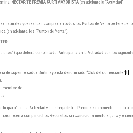
omina:
NECTAR TE PREMIA SURTIMAYORISTA
(en adelante la “Actividad”).
nas naturales que realicen compras en todos los Puntos de Venta pertenecien
ca (en adelante, los “Puntos de Venta”).
TES:
sitos”) que deberá cumplir todo Participante en la Actividad son los siguient
cadena de supermercados Surtimayorista denominado “Club del comerciante”
[1]
.
s.
numeral sexto.
dad.
articipación en la Actividad y la entrega de los Premios se encuentra sujeta al
omprometen a cumplir dichos Requisitos sin condicionamiento alguno y entienden