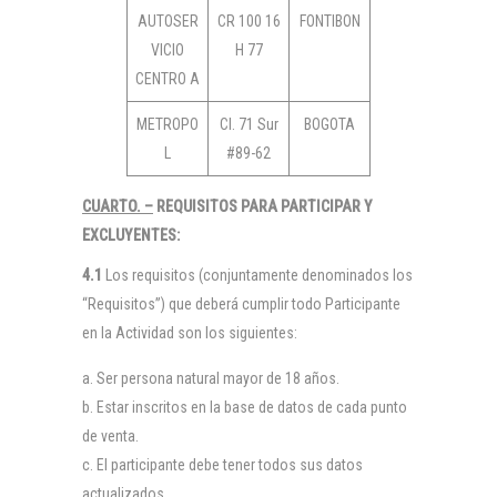
AUTOSER
CR 100 16
FONTIBON
VICIO
H 77
CENTRO A
METROPO
Cl. 71 Sur
BOGOTA
L
#89-62
CUARTO. –
REQUISITOS PARA PARTICIPAR Y
EXCLUYENTES:
4.1
Los requisitos (conjuntamente denominados los
“Requisitos”) que deberá cumplir todo Participante
en la Actividad son los siguientes:
Ser persona natural mayor de 18 años.
Estar inscritos en la base de datos de cada punto
de venta.
El participante debe tener todos sus datos
actualizados.