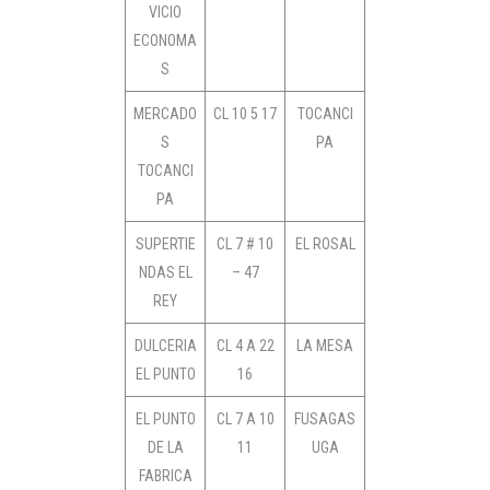
VICIO
ECONOMA
S
MERCADO
CL 10 5 17
TOCANCI
S
PA
TOCANCI
PA
SUPERTIE
CL 7 # 10
EL ROSAL
NDAS EL
– 47
REY
DULCERIA
CL 4 A 22
LA MESA
EL PUNTO
16
EL PUNTO
CL 7 A 10
FUSAGAS
DE LA
11
UGA
FABRICA