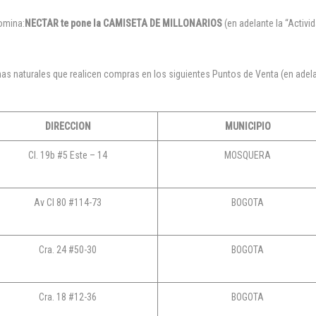
omina:
NECTAR te pone la CAMISETA DE MILLONARIOS
(en adelante la “Activid
as naturales que realicen compras en los siguientes Puntos de Venta (en adela
DIRECCION
MUNICIPIO
Cl. 19b #5 Este – 14
MOSQUERA
Av Cl 80 #114-73
BOGOTA
Cra. 24 #50-30
BOGOTA
Cra. 18 #12-36
BOGOTA