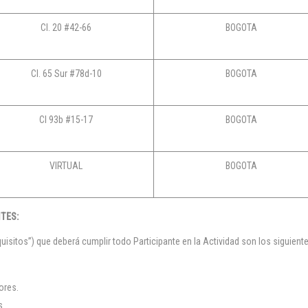
Cl. 20 #42-66
BOGOTA
Cl. 65 Sur #78d-10
BOGOTA
Cl 93b #15-17
BOGOTA
VIRTUAL
BOGOTA
TES:
sitos”) que deberá cumplir todo Participante en la Actividad son los siguient
ores.
s.