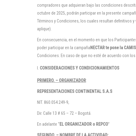
compradores que adquieran bajo las condiciones descrita
octubre de 2025, podrán participar en la presente campaña
Términos y Condiciones, los cuales resultan definitivos y
aplique).
En consecuencia, en el momento en que los Participantes
poder participar en la campaña
NECTAR te pone la CAMI
Condiciones. En caso de que no esté de acuerdo con los 
CONSIDERACIONES Y CONDICIONAMIENTOS
PRIMERO. – ORGANIZADOR
:
REPRESENTACIONES CONTINENTAL S.A.S
NIT. 860.054.249-9,
Dir. Calle 13 # 65 – 72 – Bogotá.
En adelante “
EL ORGANIZADOR o REPCO
”
SEGUNDO. – NOMBRE DE LA ACTIVIDAD: