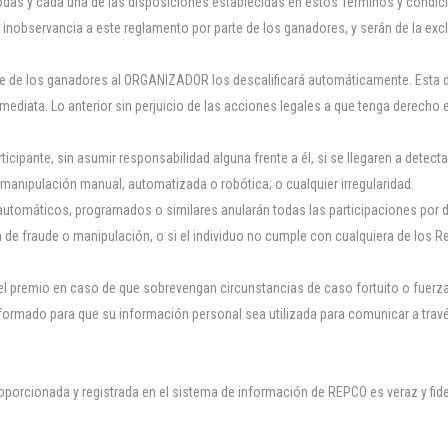
todas y cada una de las disposiciones establecidas en estos Términos y condi
 inobservancia a este reglamento por parte de los ganadores, y serán de la exc
te de los ganadores al ORGANIZADOR los descalificará automáticamente. Esta de
 inmediata. Lo anterior sin perjuicio de las acciones legales a que tenga derec
ante, sin asumir responsabilidad alguna frente a él, si se llegaren a detectar 
manipulación manual, automatizada o robótica; o cualquier irregularidad.
 automáticos, programados o similares anularán todas las participaciones po
ha de fraude o manipulación, o si el individuo no cumple con cualquiera de los R
el premio en caso de que sobrevengan circunstancias de caso fortuito o fuerz
nformado para que su información personal sea utilizada para comunicar a trav
proporcionada y registrada en el sistema de información de REPCO es veraz y 