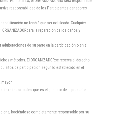
ciones. Por lo tanto, el ORGANIZADORno será responsable
lusiva responsabilidad de los Participantes ganadores
scalificación no tendrá que ser notificada. Cualquier
ho el ORGANIZADORpara la reparación de los daños y
adulteraciones de su parte en la participación o en el
r dichos métodos. El ORGANIZADORse reserva el derecho
equisitos de participación según lo establecido en el
a mayor.
és de redes sociales que es el ganador de la presente
fidedigna, haciéndose completamente responsable por su