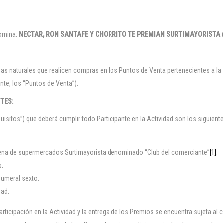
omina:
NECTAR, RON SANTAFE Y CHORRITO TE PREMIAN SURTIMAYORISTA
(
nas naturales que realicen compras en los Puntos de Venta pertenecientes a 
te, los “Puntos de Venta”).
TES:
sitos”) que deberá cumplir todo Participante en la Actividad son los siguient
cadena de supermercados Surtimayorista denominado “Club del comerciante”
[1]
.
s.
numeral sexto.
dad.
articipación en la Actividad y la entrega de los Premios se encuentra sujeta al