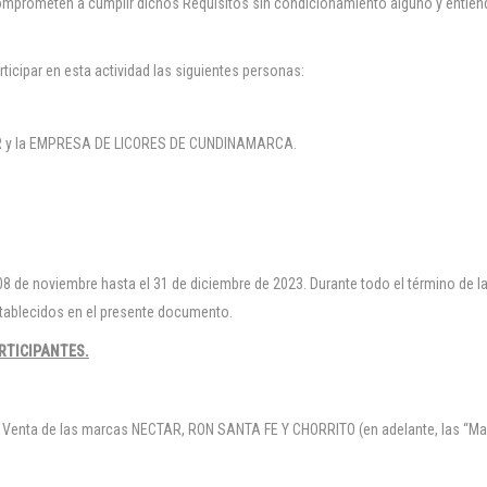
omprometen a cumplir dichos Requisitos sin condicionamiento alguno y entienden
icipar en esta actividad las siguientes personas:
OR y la EMPRESA DE LICORES DE CUNDINAMARCA.
el 08 de noviembre hasta el 31 de diciembre de 2023. Durante todo el término de l
stablecidos en el presente documento.
RTICIPANTES.
e Venta de las marcas NECTAR, RON SANTA FE Y CHORRITO (en adelante, las “Ma