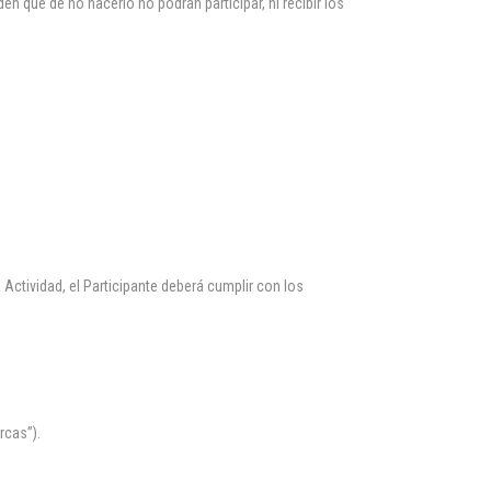
 que de no hacerlo no podrán participar, ni recibir los
a Actividad, el Participante deberá cumplir con los
rcas”).