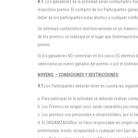
8.1.
Los ganadores de la actividad serán contactados Surti
respectivo premio. El contacto de los Participantes ganad
deber de los participantes estar atentos a cualquier noti
Se intentará contactarlos telefónicamente en un máximo 
de los premios se realizará en el lugar que Surtimayoris
premio.
Si los ganadores NO contestan en los cinco (5) intentos 
selecciona un nuevo ganador del premio o por el contrario
NOVENO. – CONDICIONES Y RESTRICCIONES:
9.1
Los Participantes deberán tener en cuenta las siguie
Para participar en la actividad se deberán realizar com
Los Premios en ningún caso serán canjeables por ningún 
Los premios son personales e intransferibles, por lo ta
EL ORGANIZADORno se hace responsable en ningún caso 
enfermedad, lesión, incapacidad o cualquier otro tipo de