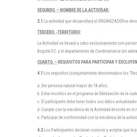
SEGUNDO. – NOMBRE DE LA ACTIVIDAD:
2.1
La actividad que desarrollará el ORGANIZADORse den
TERCERO. -TERRITORIO:
La Actividad se llevará a cabo exclusivamente con perso
Bogotá D.C. y el departamento de Cundinamarca (en adelan
CUARTO. –
REQUISITOS PARA PARTICIPAR Y EXCLUYEN
4.1
Los requisitos (conjuntamente denominados los “Requi
Ser persona natural mayor de 18 años.
Estar inscritos en el programa de fidelización de la 
El participante debe tener todos sus datos actualizado
Cumplir con la mecánica de la Actividad descrita en el 
Participar de conformidad con la mecánica de la activi
4.2
Los Participantes declaran conocer y aceptar que la p