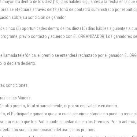
mayorista dentro de los diez (10) días hábiles siguientes a la fecha en la que e
ores se efectuará a través del teléfono de contacto suministrado por el partic
ficación sobre su condición de ganador.
de cinco (5) oportunidades dentro de los diez (10) días hábiles siguientes a 
ta programe, previo contacto y acuerdo con EL ORGANIZADOR. Los ganadores se d
de llamada telefónica, el premio se entenderá rechazado por el ganador. EL ORG
 lo declara desierto.
ntes condiciones:
pras de las Marcas.
otro premio, total ni parcialmente, ni por su equivalente en dinero.
nto, el Participante ganador que por cualquier circunstancia no pueda o renuncie
por el uso que los Participantes puedan darle a los Premios. Por lo anteri
 afectación surgida con ocasión del uso de los premios.