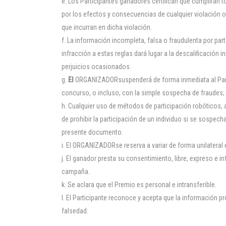
Los Participantes ganadores certifican que cumplirán 
por los efectos y consecuencias de cualquier violación o
que incurran en dicha violación.
La información incompleta, falsa o fraudulenta por par
infracción a estas reglas dará lugar a la descalificación
perjuicios ocasionados.
El
ORGANIZADORsuspenderá de forma inmediata al Particip
concurso, o incluso, con la simple sospecha de fraudes; 
Cualquier uso de métodos de participación robóticos,
de prohibir la participación de un individuo si se sospec
presente documento.
El ORGANIZADORse reserva a variar de forma unilateral 
El ganador presta su consentimiento, libre, expreso e i
campaña.
Se aclara que el Premio es personal e intransferible.
El Participante reconoce y acepta que la información 
falsedad.