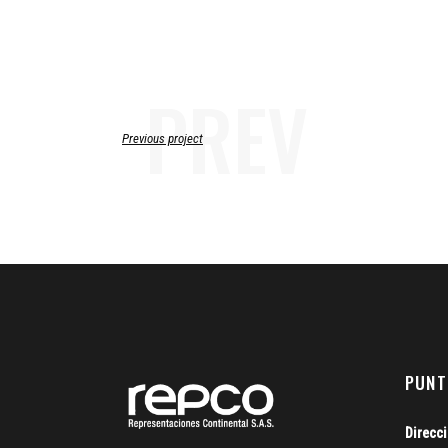
PREV
Previous project
PUNT
Direcc